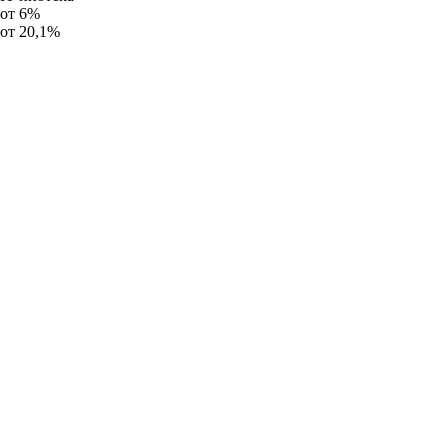
от 6%
от 20,1%