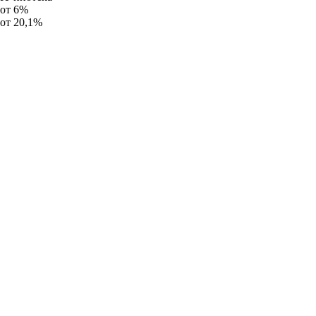
от 6%
от 20,1%